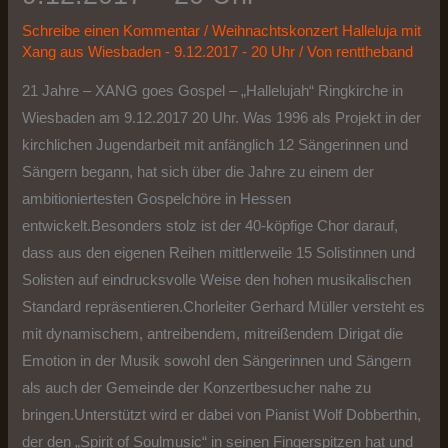
Schreibe einen Kommentar
/
Weihnachtskonzert Halleluja mit
Xang aus Wiesbaden - 9.12.2017 - 20 Uhr
/ Von
renttheband
21 Jahre – XANG goes Gospel – „Hallelujah“ Ringkirche in
Wiesbaden am 9.12.2017 20 Uhr. Was 1996 als Projekt in der
kirchlichen Jugendarbeit mit anfänglich 12 Sängerinnen und
Sängern begann, hat sich über die Jahre zu einem der
ambitioniertesten Gospelchöre in Hessen
entwickelt.Besonders stolz ist der 40-köpfige Chor darauf,
dass aus den eigenen Reihen mittlerweile 15 Solistinnen und
Solisten auf eindrucksvolle Weise den hohen musikalischen
Standard repräsentieren.Chorleiter Gerhard Müller versteht es
mit dynamischem, antreibendem, mitreißendem Dirigat die
Emotion in der Musik sowohl den Sängerinnen und Sängern
als auch der Gemeinde der Konzertbesucher nahe zu
bringen.Unterstützt wird er dabei von Pianist Wolf Dobberthin,
der den „Spirit of Soulmusic“ in seinen Fingerspitzen hat und