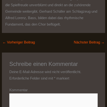
die Spielfreude unverblümt und direkt an die zuhörende
Gemeinde weitergibt. Gerhard Schäfer am Schlagzeug und
Alfred Lorenz, Bass, bilden dabei das rhythmische
Fundament, das den Chor beflügelt.
←
Vorheriger Beitrag
Nächster Beitrag
→
Schreibe einen Kommentar
Deine E-Mail-Adresse wird nicht veröffentlicht.
Erforderliche Felder sind mit
*
markiert
Kommentar