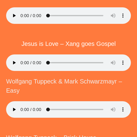
Jesus is Love – Xang goes Gospel
Wolfgang Tuppeck & Mark Schwarzmayr –
Easy