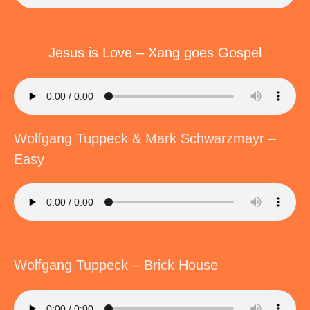
Jesus is Love – Xang goes Gospel
Wolfgang Tuppeck & Mark Schwarzmayr –
Easy
Wolfgang Tuppeck – Brick House