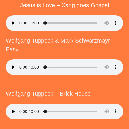
Jesus is Love – Xang goes Gospel
Wolfgang Tuppeck & Mark Schwarzmayr –
Easy
Wolfgang Tuppeck – Brick House