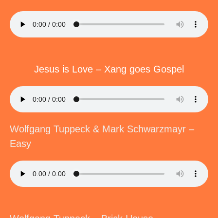
Jesus is Love – Xang goes Gospel
Wolfgang Tuppeck & Mark Schwarzmayr –
Easy