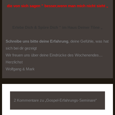
die von sich sagen “ besser,wenn man mich nicht sieht „
Erlebe Dich & Spüre Dich “ im Haus Deiner Töne „
Schreibe uns bitte deine Erfahrung
, deine Gefühle, was hat
sich bei dir gezeigt
Wir freuen uns über deine Eindrücke des Wochenendes…
Herzlichst
Wolfgang & Mark
2 Kommentare zu „Gospel-Erfahrungs-Seminare“