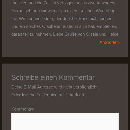
motiviert und die Zeit ist verflogen so kurzweilig war es.
Gerne nehmen wir wieder an einem solchen Workshop
teil. Wir können jedem, der denkt er kann nicht singen
und ein solches Glaubensmuster in sich hat, empfehlen,
daran teil zu nehmen. Liebe Grüße von Gisela und Heike
Antworten
Schreibe einen Kommentar
Deine E-Mail-Adresse wird nicht veröffentlicht.
Erforderliche Felder sind mit
*
markiert
Kommentar