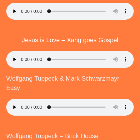
Jesus is Love – Xang goes Gospel
Wolfgang Tuppeck & Mark Schwarzmayr –
Easy
Wolfgang Tuppeck – Brick House